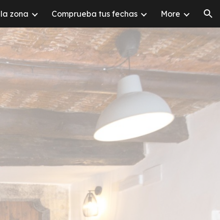
la zona
Comprueba tus fechas
More
ion